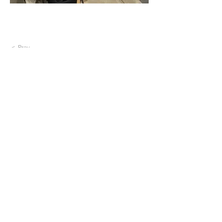
＜ Prev
Next ＞
会社概要
よくあるご質問
お問い合わせ
配送・返品について
​​領収書について
ご利用方法について
個人情報保護方
針
特定商取引に基づく表
記
​
アイスエナジーBLOG
© 2026 Atomgiken Co.,Ltd.