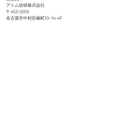
アトム技研株式会社
〒453-0015 
名古屋市中村区椿町10−14 4F   
TEL：052-451-7021(代)
郵送について：
折り畳んで封筒に入れて定形外郵便にてお送
りいただくと１着200〜300円にてご郵送い
ただけます。
＜ Prev
Next ＞
会社概要
よくあるご質問
お問い合わせ
配送・返品について
​​領収書について
ご利用方法について
個人情報保護方
針