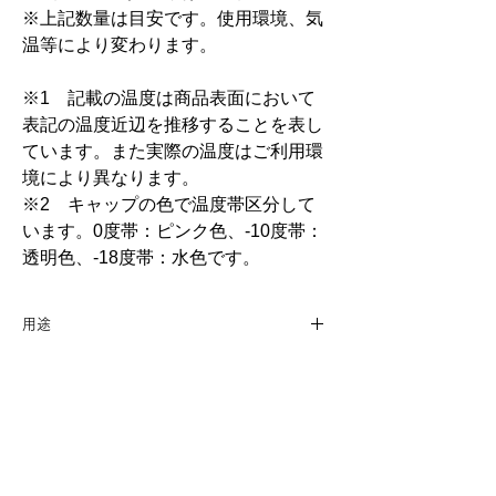
※上記数量は目安です。使用環境、気
温等により変わります。
※1 記載の温度は商品表面において
表記の温度近辺を推移することを表し
ています。また実際の温度はご利用環
境により異なります。
※2 キャップの色で温度帯区分して
います。0度帯：ピンク色、-10度帯：
透明色、-18度帯：水色です。
用途
クーラーボックスや保冷バッグに入れ
特徴
たデザート、冷たいドリンクなどの保
冷。氷と比べ保冷時間が長く、溶けて
●衝撃に強いハードケース
水があふれることもありません。
●日本製
デザートを始めとしたチルド商品の長