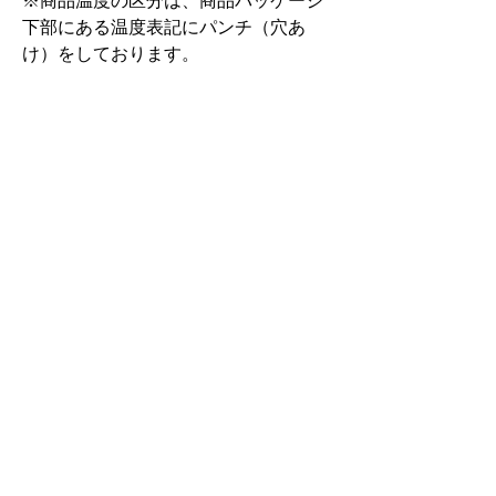
※商品温度の区分は、商品パッケージ
下部にある温度表記にパンチ（穴あ
け）をしております。
用途
キャンプやアウトドア、お買い物時の
特徴
食品の保冷。
●キャンパーの声から生まれた見た目
商品の表面の折皺について
も性能もクールな保冷剤
●水と食品添加物で製造
稀に商品の表面に傷のような線(画像
●繰り返し使えて環境にやさしい
参照)がついているものがございます
が、これはアルミ素材特有の折皺から
発生するもので品質に問題はございま
関連商品
せん。